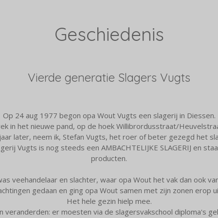
Geschiedenis
Vierde generatie Slagers Vugts
Op 24 aug 1977 begon opa Wout Vugts een slagerij in Diessen.
k in het nieuwe pand, op de hoek Willibrordusstraat/Heuvelstraa
 jaar later, neem ik, Stefan Vugts, het roer of beter gezegd het 
lagerij Vugts is nog steeds een AMBACHTELIJKE SLAGERIJ en staat 
producten.
s veehandelaar en slachter, waar opa Wout het vak dan ook van 
lachtingen gedaan en ging opa Wout samen met zijn zonen erop uit, 
Het hele gezin hielp mee.
en veranderden: er moesten via de slagersvakschool diploma's ge