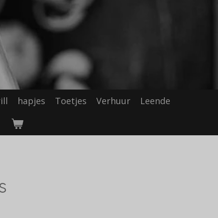
ll
hapjes
Toetjes
Verhuur
Leende
s