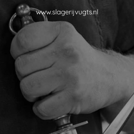
www.slagerijvugts.nl