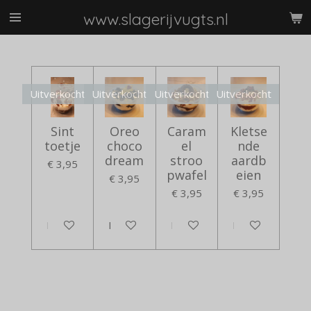
Ga
www.slagerijvugts.nl
direct
naar
de
hoofdinhoud
Uitverkocht
Uitverkocht
Uitverkocht
Uitverkocht
Sint
Oreo
Caram
Kletse
toetje
choco
el
nde
dream
stroo
aardb
€ 3,95
pwafel
eien
€ 3,95
€ 3,95
€ 3,95
Houd mij op de hoogte
Houd mij op de hoogte
Houd mij op de hoogte
Houd mij op de