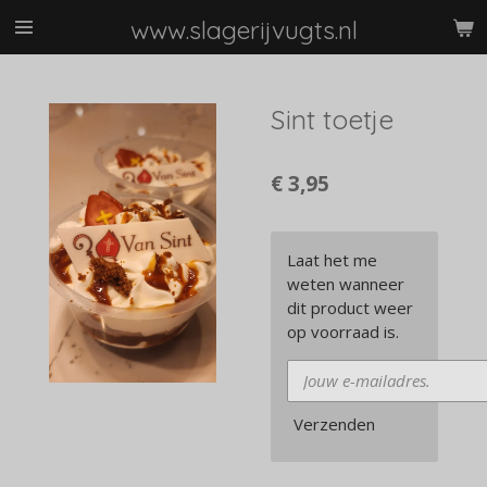
Ga
www.slagerijvugts.nl
direct
naar
de
Sint toetje
hoofdinhoud
€ 3,95
Laat het me
weten wanneer
dit product weer
op voorraad is.
Verzenden