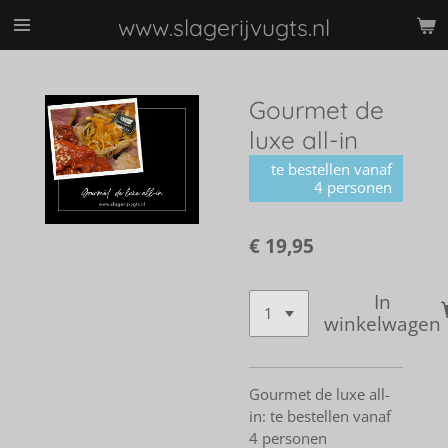
Ga
www.slagerijvugts.nl
direct
naar
de
Gourmet de
hoofdinhoud
luxe all-in
te bestellen vanaf
4 personen
€ 19,95
In
winkelwagen
Gourmet de luxe all-
in: te bestellen vanaf
4 personen