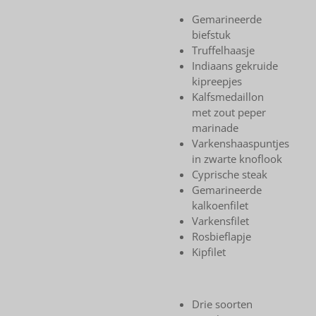
Gemarineerde
biefstuk
Truffelhaasje
Indiaans gekruide
kipreepjes
Kalfsmedaillon
met zout peper
marinade
Varkenshaaspuntjes
in zwarte knoflook
Cyprische steak
Gemarineerde
kalkoenfilet
Varkensfilet
Rosbieflapje
Kipfilet
Drie soorten