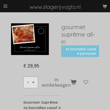
Ga
www.slagerijvugts.nl
direct
naar
de
gourmet
hoofdinhoud
suprême all-
in
te bestellen vanaf
4 personen
€ 29,95
In
winkelwagen
Gourmet Suprême:
te bestellen vanaf 4