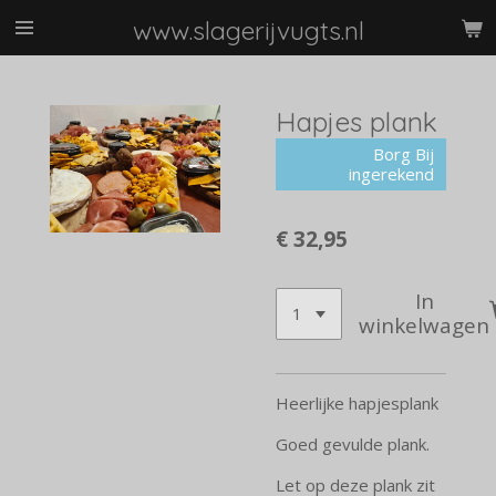
Ga
www.slagerijvugts.nl
direct
naar
de
Hapjes plank
hoofdinhoud
Borg Bij
ingerekend
€ 32,95
In
winkelwagen
Heerlijke hapjesplank
Goed gevulde plank.
Let op deze plank zit